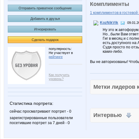
Комплименты
Отправить приватное сообщение
1 комплиментов в гостевой 
Добавить в друзья
KozNikVik
09.01.2
Игнорировать
Ну это ж автофорум
Но...были Вам отве
Гиг в месяц и с пол
Сделать подарок
есть доступного на 
Судя просто по отзы
популярность:
каких-либо.
Не участвует в
рейтинге
Вы не авторизованы! Чтоб
Как получить
уровень?
Метки лидеров
Статистика портрета:
сейчас просматривают портрет - 0
Интервью
зарегистрированные пользователи
посетившие портрет за 7 дней - 0