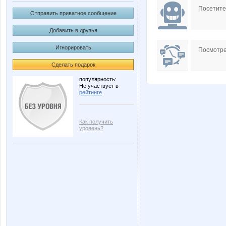
Посетит
Отправить приватное сообщение
Добавить в друзья
Игнорировать
Посмотре
Сделать подарок
популярность:
Не участвует в
рейтинге
Как получить
уровень?