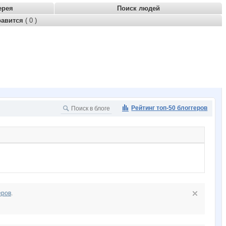
ерея
Поиск людей
равится
( 0 )
Рейтинг топ-50 блоггеров
еров
.