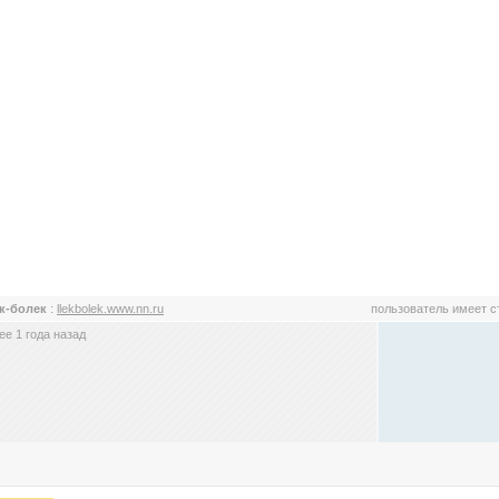
к-болек
:
llekbolek.www.nn.ru
пользователь имеет 
е 1 года назад